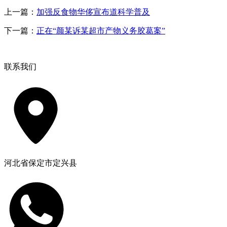
上一篇：
加强反食物华侈宣布道科学普及
下一篇：
正在“颜某诉某超市产物义务胶葛案”
联系我们
河北省保定市定兴县