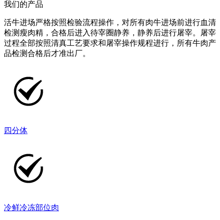
我们的产品
活牛进场严格按照检验流程操作，对所有肉牛进场前进行血清
检测瘦肉精，合格后进入待宰圈静养，静养后进行屠宰。屠宰
过程全部按照清真工艺要求和屠宰操作规程进行，所有牛肉产
品检测合格后才准出厂。
四分体
冷鲜冷冻部位肉