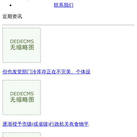
联系我们
近期资讯
但也发觉部门冷库存正在不完美、个体设
逐渐授予市级(或省级)行政机关有食物平