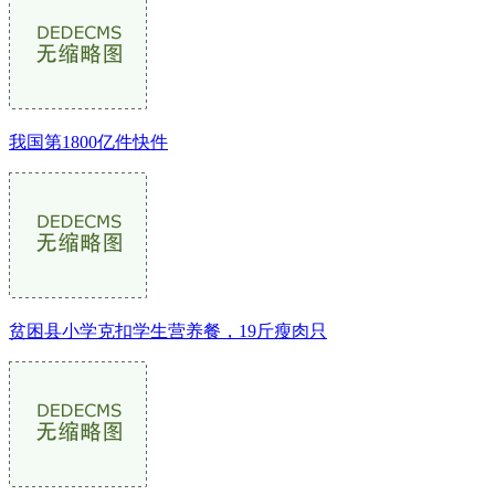
我国第1800亿件快件
贫困县小学克扣学生营养餐，19斤瘦肉只