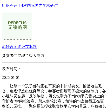
组织召开了4次国际国内学术研讨
流转合同逐级存案制
参赛者们展现了极大制力
发布时间：
2026-01-01
让每一个孩子都能正在平安的中快成功长。恰是这些勤
奋，角逐评选出优良等次，参赛者们展现了极大的创制力，各
小组队员奋起、反映敏捷，四长也举办了“食物平安舌尖上的
守护者”学问抢答赛。颠末多轮比赛，如许的勾当值得正在更
多长儿园推广，聚焦厨艺提拔取食物平安学问普及，珠藏镇长