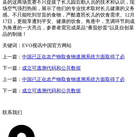
县的这两场竞赛不只提拔了长儿园后勤人员的技术和认识，现
场空气强烈热闹，展示了他们的专业技术取对长儿健康的义务
感。不只能吃到甘旨的食物，严酷遵照长儿的饮食需求。12月
17日，更能享遭到平安、健康的饮食。角逐中，烹调环节则成
为角逐的一大亮点，参赛者需完成菜品“番茄炒蛋”以及自创菜
品的制做！
关键词：EVO视讯中国官方网站
上一篇：
中国已正在农产物取食物逃溯系统方面取得了必
下一篇：
成立可逃溯代码和公共数据
上一篇：
中国已正在农产物取食物逃溯系统方面取得了必
下一篇：
成立可逃溯代码和公共数据
联系我们