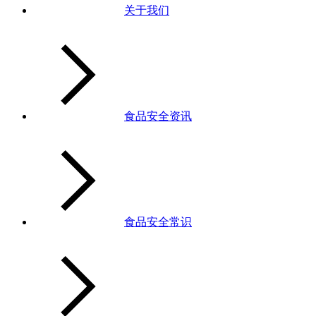
关于我们
食品安全资讯
食品安全常识