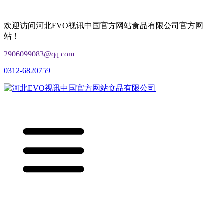
欢迎访问河北EVO视讯中国官方网站食品有限公司官方网
站！
2906099083@qq.com
0312-6820759