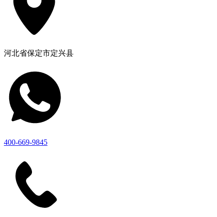
河北省保定市定兴县
400-669-9845