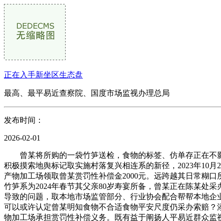
正在入手新坐区生态盘
最高、最平易近查察院、国度市场监视办理总局
发布时间：
2026-02-01
曾某将所购的一袋竹笋送检，食物的标签、仿单存正在不影
积极摸索地舆标记取实施村落复兴相连系的新径，2023年10
产物加工场领取曾某赏罚性补偿金2000元。远跨越其日常糊
竹笋系为2024年春节其父亲80岁寿宴所备，曾某正在陈某处采办
导致的问题，取本地市场监管部分、行业协会配合帮帮本地企
可以或许认定曾某明知食物不合适食物平安尺度仍采办索赔？
物加工场承担赏罚性补偿义务。既有益于阐扬人平易近群众监