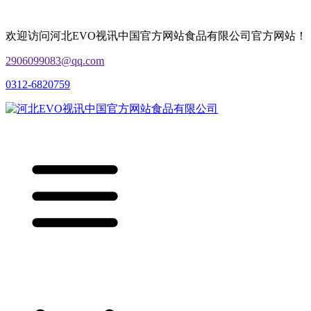
欢迎访问河北EVO视讯中国官方网站食品有限公司官方网站！
2906099083@qq.com
0312-6820759