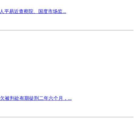
平易近查察院、国度市场监...
被判处有期徒刑二年六个月，...