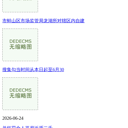
市蚌山区市场监管局龙湖所对辖区内自建
搜集勾当时间从本日起至6月30
2026-06-24