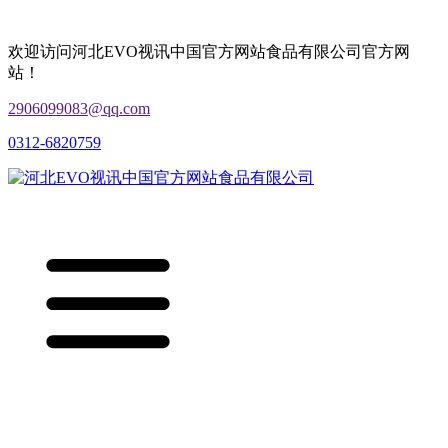
欢迎访问河北EVO视讯中国官方网站食品有限公司官方网
站！
2906099083@qq.com
0312-6820759