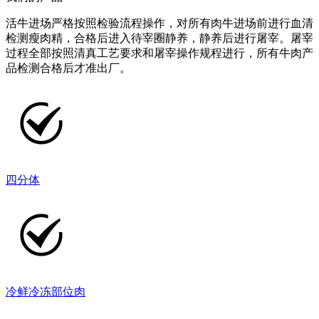
活牛进场严格按照检验流程操作，对所有肉牛进场前进行血清
检测瘦肉精，合格后进入待宰圈静养，静养后进行屠宰。屠宰
过程全部按照清真工艺要求和屠宰操作规程进行，所有牛肉产
品检测合格后才准出厂。
四分体
冷鲜冷冻部位肉