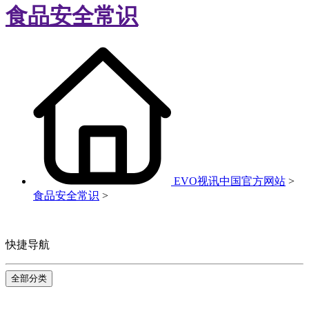
食品安全常识
EVO视讯中国官方网站
>
食品安全常识
>
快捷导航
全部分类